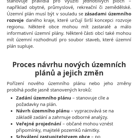
stanovuje pravidla pro využití jednotlivých ploch –
například obytné, průmyslové, rekreační či zemědělské.
Územní plán musí být v souladu se
zásadami územního
rozvoje
daného kraje, které určují širší koncepci rozvoje
regionu. Některé obce mohou mít zastaralé a málo
informativní územní plány. Některé části obcí také mohou
mít územní rozhodnutí pro soubor staveb, které územní
plán supluje.
Proces návrhu nových územních
plánů a jejich změn
Pořízení nového územního plánu nebo jeho změny
probíhá podle jasně stanovených kroků:
Zadání územního plánu
– stanovuje cíle a
požadavky na plán.
Návrh územního plánu
– vypracovává se na
základě zadání a zahrnuje odborné analýzy.
Veřejné projednání
– občané mohou vznést
připomínky, majitelé pozemků námitky.
Schválení zastupitelstvem obce
– po